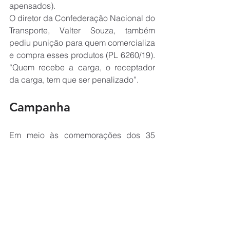
apensados).
O diretor da Confederação Nacional do 
Transporte, Valter Souza, também 
pediu punição para quem comercializa 
e compra esses produtos (PL 6260/19). 
“Quem recebe a carga, o receptador 
da carga, tem que ser penalizado”.
Campanha
Em meio às comemorações dos 35 
anos do Código de Defesa do 
Consumidor, o Procon de São Paulo 
citou campanhas em curso para 
reforçar o hábito da população de 
exigir nota fiscal, verificar a 
procedência dos produtos e denunciar 
adulterações e irregularidades às 