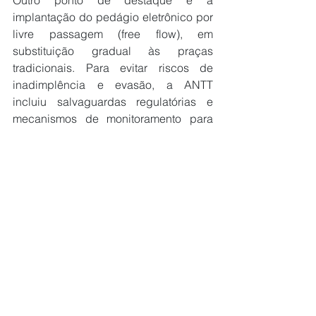
Outro ponto de destaque é a 
implantação do pedágio eletrônico por 
livre passagem (free flow), em 
substituição gradual às praças 
tradicionais. Para evitar riscos de 
inadimplência e evasão, a ANTT 
incluiu salvaguardas regulatórias e 
mecanismos de monitoramento para 
garantir o equilíbrio financeiro da 
concessão e a execução das obras 
previstas.
Ver tudo
Posts recentes