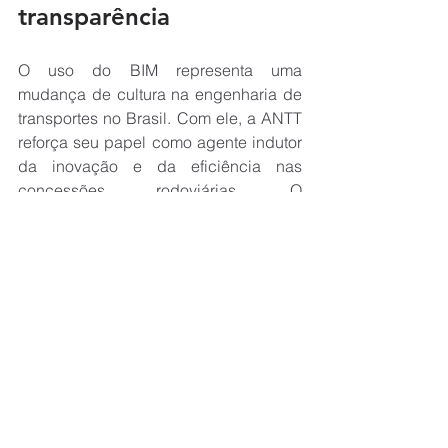
transparência
O uso do BIM representa uma 
mudança de cultura na engenharia de 
transportes no Brasil. Com ele, a ANTT 
reforça seu papel como agente indutor 
da inovação e da eficiência nas 
concessões rodoviárias. O 
acompanhamento técnico será mais 
qualificado e transparente, reduzindo 
riscos jurídicos e garantindo à 
sociedade uma infraestrutura mais 
segura e moderna.
“Além de permitir projetos mais 
assertivos, o BIM amplia a 
transparência no uso dos recursos 
públicos e privados aplicados nas 
concessões. Todo o ciclo de vida da 