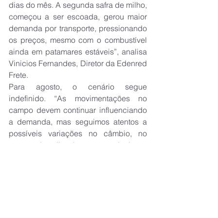
dias do mês. A segunda safra de milho, 
começou a ser escoada, gerou maior 
demanda por transporte, pressionando 
os preços, mesmo com o combustível 
ainda em patamares estáveis”, analisa 
Vinicios Fernandes, Diretor da Edenred 
Frete.
Para agosto, o cenário segue 
indefinido. “As movimentações no 
campo devem continuar influenciando 
a demanda, mas seguimos atentos a 
possíveis variações no câmbio, no 
preço do diesel e nas decisões 
econômicas que vêm do cenário 
internacional. São variáveis que podem 
alterar a trajetória do frete nas próximas 
semanas”, conclui Vinicios.