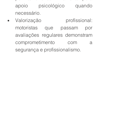
apoio psicológico quando 
necessário.
Valorização profissional: 
motoristas que passam por 
avaliações regulares demonstram 
comprometimento com a 
segurança e profissionalismo.
Segurança 
Para Mariano, a avaliação psicológica 
é uma ferramenta indispensável para 
garantir a segurança no trânsito, 
especialmente para motoristas 
profissionais. 
“Ela assegura que os condutores 
estejam preparados para lidar com as 