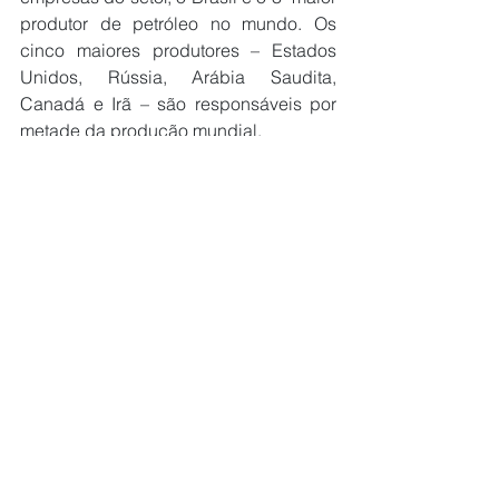
produtor de petróleo no mundo. Os 
cinco maiores produtores – Estados 
Unidos, Rússia, Arábia Saudita, 
Canadá e Irã – são responsáveis por 
metade da produção mundial.
Em termos de aproveitamento de gás, a 
ANP informa que atingiu a marca de 
97,1%, ou seja, menos de 3% do gás 
proveniente dos poços é queimado na 
atmosfera. A maior parte (54%) é 
reinjetada nos poços, 33% são 
disponibilizados ao mercado e 10% 
são utilizados como fonte de energia 
pelas próprias plataformas.