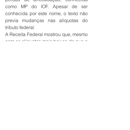
como MP do IOF. Apesar de ser 
conhecida por este nome, o texto não 
previa mudanças nas alíquotas do 
tributo federal.
A Receita Federal mostrou que, mesmo 
com as alíquotas mais baixas do que o 
definido anteriormente, o IOF rendeu 
R$ 51,9 bilhões ao governo Lula de 
janeiro a agosto, o maior patamar para 
o período na série histórica, iniciada 
em 1995. Em 2024, quando as 
alíquotas eram menores, a receita com 
o tributo superou R$ 70 bilhões, o 
maior valor anual da série histórica.
A Receita Federal mostrou que, mesmo 
com as alíquotas mais baixas do que o 
definido anteriormente, o IOF rendeu 
R$ 51,9 bilhões ao governo Lula de 