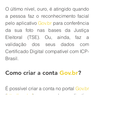
O último nível, ouro, é atingido quando 
a pessoa faz o reconhecimento facial 
pelo aplicativo 
Gov.br
 para conferência 
da sua foto nas bases da Justiça 
Eleitoral (TSE). Ou, ainda, faz a 
validação dos seus dados com 
Certificado Digital compatível com ICP-
Brasil.
Como criar a conta 
Gov.br
?
É possível criar a conta no portal 
Gov.br
(
http://gov.br/
) ou pelo aplicativo 
(
https://www.gov.br/apps/app-gov.br
). O 
processo é gratuito e rápido. E o passo 
a passo é o seguinte: tanto no 
aplicativo quanto no site, basta clicar 
no botão “Entrar com 
Gov.br
”. Em 