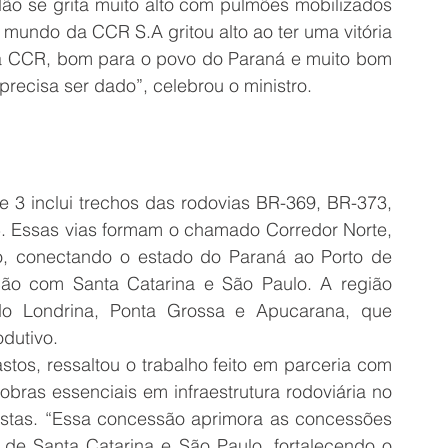
o se grita muito alto com pulmões mobilizados 
 mundo da CCR S.A gritou alto ao ter uma vitória 
 a CCR, bom para o povo do Paraná e muito bom 
precisa ser dado”, celebrou o ministro.
 3 inclui trechos das rodovias BR-369, BR-373, 
. Essas vias formam o chamado Corredor Norte, 
io, conectando o estado do Paraná ao Porto de 
ão com Santa Catarina e São Paulo. A região 
do Londrina, Ponta Grossa e Apucarana, que 
dutivo.
stos, ressaltou o trabalho feito em parceria com 
bras essenciais em infraestrutura rodoviária no 
ustas. “Essa concessão aprimora as concessões 
 de Santa Catarina e São Paulo, fortalecendo o 