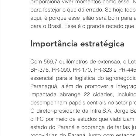
proporciona viver momentos como esse. Nã
para festejar o que dá errado. Se hoje todo
aqui, é porque esse leilão será bom para
para o Brasil. Esse é o grande recado que 
Importância estratégica
Com 569,7 quilômetros de extensão, o Lote
BR-376, PR-090, PR-170, PR-323 e PR-445
essencial para a logística do agronegóc
Paranaguá, além de promover a integraç
impactada abrange 22 cidades, incluin
desempenham papéis centrais no setor pro
O diretor-presidente da Infra S.A, Jorge Ba
o IFC por meio de estudos que viabilizam o
estado do Paraná e cobrança de tarifas j
rodoviárias do Paraná, junto com estados