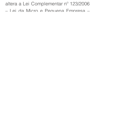
altera a Lei Complementar nº 123/2006 
– Lei da Micro e Pequena Empresa – 
para estabelecer e disciplinar a 
renegociação especial extrajudicial, a 
renegociação especial judicial e a 
liquidação simplificada, bem como 
para dispor sobre a falência das 
microempresas e das empresas de 
pequeno porte.
O Poder Executivo também conduz um 
trabalho para apresentar propostas de 
regulamentação da reforma tributária. 
Tanto os parlamentares quanto os 
governistas deverão entrar em acordo 
para buscar textos consensuais, 
especialmente sobre temas mais 
polêmicos, como as alíquotas.