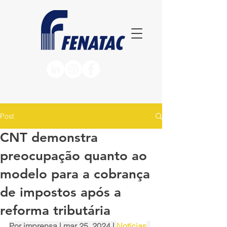
Post
CNT demonstra
preocupação quanto ao
modelo para a cobrança
de impostos após a
reforma tributária
Por 
imprensa
 | mar 25, 2024 | 
Notícias
, 