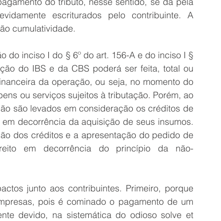
agamento do tributo, nesse sentido, se dá pela 
vidamente escriturados pelo contribuinte. A 
não cumulatividade.
o inciso I do § 6º do art. 156-A e do inciso I § 
ação do IBS e da CBS poderá ser feita, total ou 
inanceira da operação, ou seja, no momento do 
ns ou serviços sujeitos à tributação. Porém, ao 
não são levados em consideração os créditos de 
o em decorrência da aquisição de seus insumos. 
ção dos créditos e a apresentação do pedido de 
reito em decorrência do princípio da não-
ctos junto aos contribuintes. Primeiro, porque 
empresas, pois é cominado o pagamento de um 
nte devido, na sistemática do odioso solve et 