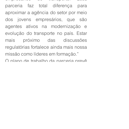
parceria faz total diferença para 
aproximar a agência do setor por meio 
dos jovens empresários, que são 
agentes ativos na modernização e 
evolução do transporte no país. Estar 
mais próximo das discussões 
regulatórias fortalece ainda mais nossa 
missão como líderes em formação.”
O plano de trabalho da parceria prevê 
uma série de ações conjuntas, como 
participação mútua em eventos 
técnicos, visitas institucionais, 
atividades de capacitação e 
intercâmbio de boas práticas, com foco 
em temas como regulamentação, 
compliance, segurança viária, ESG e 
inovação no Transporte Rodoviário de 
Cargas.