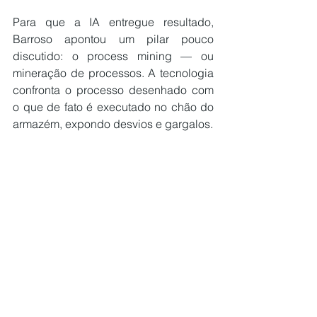
Para que a IA entregue resultado, 
Barroso apontou um pilar pouco 
discutido: o process mining — ou 
mineração de processos. A tecnologia 
confronta o processo desenhado com 
o que de fato é executado no chão do 
armazém, expondo desvios e gargalos.
“Há um quadro lindo, com o fluxo de 
processo todinho desenhado. […] Aí, 
você vira de costas, olha para o 
armazém e é caixa voando, aquela 
correria, a hot zone”, ironizou. “Ou seja, 
o que está definido não é o que é 
executado.”
A equipe da Infor descreve o 
funcionamento de forma visual: um 