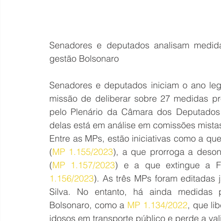
Senadores e deputados analisam medida
gestão Bolsonaro
Senadores e deputados iniciam o ano legis
missão de deliberar sobre 27 medidas pro
pelo Plenário da Câmara dos Deputados 
delas está em análise em comissões mista
Entre as MPs, estão iniciativas como a que
(
MP 1.155/2023
), a que prorroga a deson
(
MP 1.157/2023
) e a que extingue a 
1.156/2023
). As três MPs foram editadas 
Silva. No entanto, há ainda medidas pr
Bolsonaro, como a 
MP 1.134/2022
, que li
idosos em transporte público e perde a vali