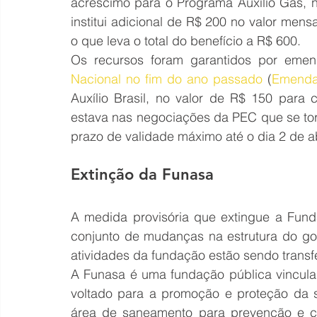
acréscimo para o Programa Auxílio Gás, n
institui adicional de R$ 200 no valor mensa
o que leva o total do benefício a R$ 600.
Os recursos foram garantidos por emend
Nacional no fim do ano passado
 (
Emenda 
Auxílio Brasil, no valor de R$ 150 para
estava nas negociações da PEC que se to
prazo de validade máximo até o dia 2 de ab
Extinção da Funasa
A medida provisória que extingue a Fund
conjunto de mudanças na estrutura do gov
atividades da fundação estão sendo transf
A Funasa é uma fundação pública vinculad
voltado para a promoção e proteção da 
área de saneamento para prevenção e con