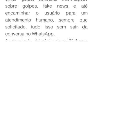
sobre golpes, fake news e até 
encaminhar o usuário para um 
atendimento humano, sempre que 
solicitado, tudo isso sem sair da 
conversa no WhatsApp. 
A atendente virtual funciona 24 horas 
por dia para consultas de CNH e 
veículos. Já a emissão das guias, que 
no momento é realizada com suporte 
de atendentes humanos, está 
disponível de segunda a sexta-feira, 
das 8h às 18h, também pelo número 
(67) 3368-0500. Texto de Emmanuelly 
Castro, Comunicação Detran-MS 