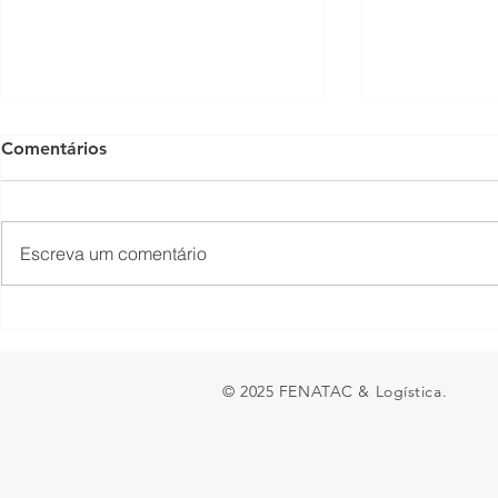
Comentários
Escreva um comentário
Empresas têm até 31 de
Conheça os
agosto para atualizar dados
vendidos d
sobre igualdade salarial
© 2025 FENATAC & Logística.