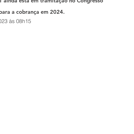
T ainda está em tramitação no Congresso 
 para a cobrança em 2024.
023 às 08h15