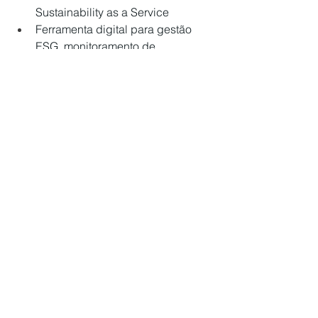
Sustainability as a Service
Ferramenta digital para gestão 
ESG, monitoramento de 
indicadores e geração 
automatizada de relatórios.
Diagnóstico ESG e Plano de 
Descarbonização
Estruturação de estratégias para 
redução e compensação de 
emissões.
Treinamentos e capacitações 
corporativas
Formação técnica e estratégica 
para equipes operacionais, 
administrativas e comerciais.
Certificação e Selo Carbono 
Neutro
Reconhecimento para empresas 