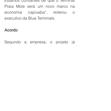
Estamos confiantes de que o Terminal 
Praia Mole será um novo marco na 
economia capixaba”, reiterou o 
executivo da Blue Terminals.
Acordo
Segundo a empresa, o projeto já 
possui maturidade técnica avançada, 
com engenharia conceitual concluída, 
44 simulações de manobrabilidade 
aprovadas e processo de 
licenciamento ambiental em 
andamento junto ao Instituto Estadual 
de Meio Ambiente (IEMA).
Um memorando de entendimento 
também já foi assinado pela Blue 
Terminals e a VPorts, Autoridade 
Portuária dos Portos do Espírito Santo e 