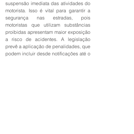
suspensão imediata das atividades do 
motorista. Isso é vital para garantir a 
segurança nas estradas, pois 
motoristas que utilizam substâncias 
proibidas apresentam maior exposição 
a risco de acidentes. A legislação 
prevê a aplicação de penalidades, que 
podem incluir desde notificações até o 
encerramento do contrato de trabalho, 
dependendo da 
POLíTICA
 da 
empresa.
Após um resultado positivo, o 
trabalhador pode ser encaminhado 
para uma avaliação médica. Esse 
processo faz parte de um programa de 
controle médico de saúde 
ocupacional. A identificação do 
trabalhador e o acompanhamento 
médico são essenciais para determinar 