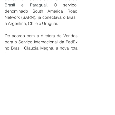
Brasil e Paraguai
. 
O serviço, 
denominado South America Road 
Network (SARN), já conectava o Brasil 
à Argentina, Chile e Uruguai.
De acordo com a diretora de Vendas 
para o Serviço Internacional da FedEx 
no Brasil, Glaucia Megna, a nova rota 
faz parte da estratégia de ampliar a 
conectividade entre os países da 
América do Sul.
“Além disso, o SARN possui forte 
sinergia com o nosso serviço expresso 
internacional, atuando como uma 
opção complementar para clientes que 
buscam alternativas mais econômicas 
para envios destinados aos países do 