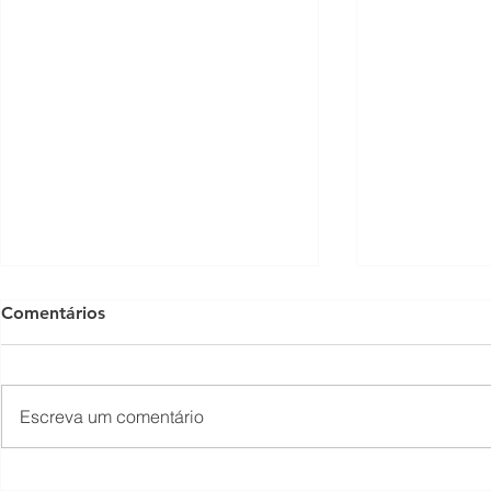
Comentários
Escreva um comentário
O piso mínimo do frete tem
TNS Summit