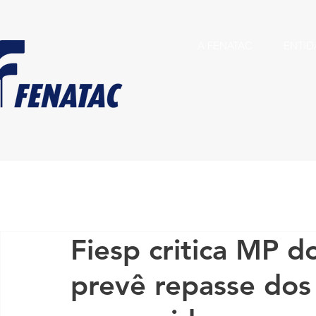
A FENATAC
ENTID
Fiesp critica MP d
prevê repasse dos