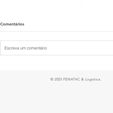
Comentários
Escreva um comentário
Presidente Lula acaba de
Fechamento
sancionar a MP do Frete
fronteira en
Argentina 
© 2025 FENATAC & Logística.
ao transpor
e preocupa
brasileiras