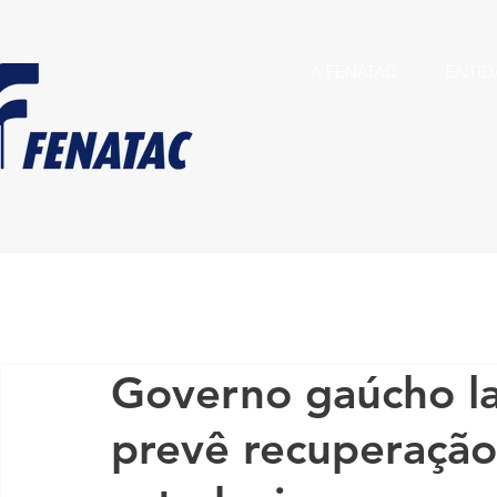
A FENATAC
ENTID
Governo gaúcho l
prevê recuperação