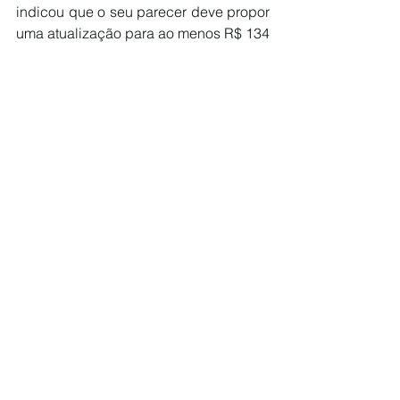
indicou que o seu parecer deve propor 
uma atualização para ao menos R$ 134 
mil, podendo chegar a R$ 140 mil. Ele 
também deve propor o reajuste das 
faixas do Simples Nacional.
Por último, a ideia é votar o PL da 
Misoginia. O projeto inclui a misoginia 
entre os crimes de preconceito ou 
discriminação, previstos na Lei de 
Racismo. As penas variam de dois a 
cinco anos de reclusão, além de multa.
Em seu parecer, a deputada Tabata 
Amaral (PSB-SP) alterou a proposta 
aprovada no Senado para classificar o 
ato de misoginia como "a prática, a 
indução ou a incitação de violência, de 
restrição ao pleno exercício de direitos 