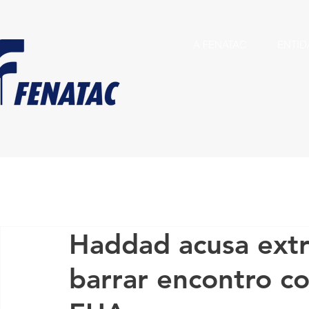
A FENATAC
ENTID
Haddad acusa extr
barrar encontro c