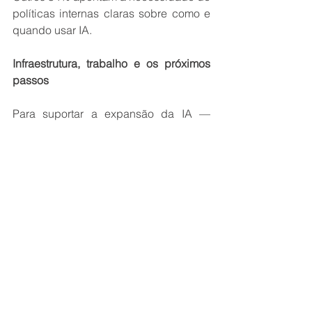
políticas internas claras sobre como e 
quando usar IA. 
Infraestrutura, trabalho e os próximos 
passos 
Para suportar a expansão da IA — 
especialmente no trânsito, cuja 
demanda por dados é gigantesca — o 
IEEE estima que o mundo precisará de 
3 a 7 anos para construir a 
infraestrutura global de data centers 
necessária. 
E quanto ao impacto no mercado de 
trabalho? A pesquisa indica que entre 
26% e 50% das funções serão 
ampliadas por IA já em 2026, 
especialmente em áreas como análise 