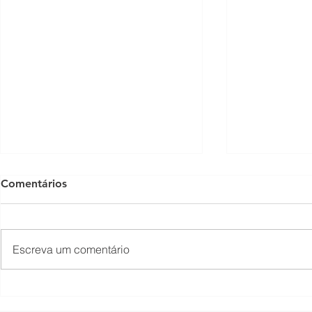
Comentários
Escreva um comentário
O piso mínimo do frete tem
TNS Summit
lado positivo?
encontro em