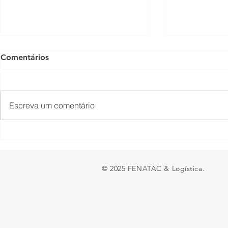
Comentários
Escreva um comentário
Empresas têm até 31 de
Conheça os
agosto para atualizar dados
vendidos d
sobre igualdade salarial
© 2025 FENATAC & Logística.