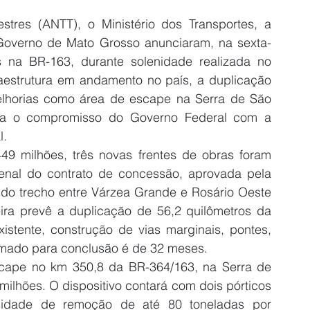
stres (ANTT), o Ministério dos Transportes, a 
Governo de Mato Grosso anunciaram, na sexta-
s na BR-163, durante solenidade realizada no 
aestrutura em andamento no país, a duplicação 
horias como área de escape na Serra de São 
rma o compromisso do Governo Federal com a 
l.
49 milhões, três novas frentes de obras foram 
enal do contrato de concessão, aprovada pela 
do trecho entre Várzea Grande e Rosário Oeste 
ra prevê a duplicação de 56,2 quilômetros da 
istente, construção de vias marginais, pontes, 
timado para conclusão é de 32 meses.
ape no km 350,8 da BR-364/163, na Serra de 
ilhões. O dispositivo contará com dois pórticos 
cidade de remoção de até 80 toneladas por 