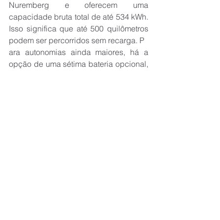
Nuremberg e oferecem uma 
capacidade bruta total de até 534 kWh. 
Isso significa que até 500 quilômetros 
podem ser percorridos sem recarga. P
ara autonomias ainda maiores, há a 
opção de uma sétima bateria opcional, 
que permite percorrer até 740 
quilômetros sem recarga.
Ver tudo
Posts recentes