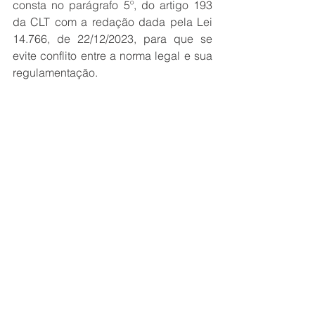
consta no parágrafo 5º, do artigo 193 
da CLT com a redação dada pela Lei 
14.766, de 22/12/2023, para que se 
evite conflito entre a norma legal e sua 
regulamentação.
Narciso Figueirôa Junior
Assessor Jurídico da NTC&Logística
Ver tudo
Posts recentes