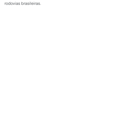
rodovias brasileiras.
Ver tudo
Posts recentes