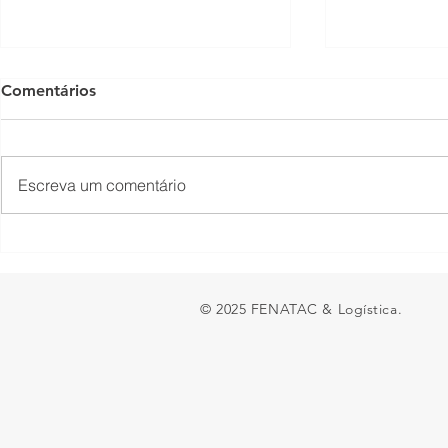
Comentários
Escreva um comentário
Empresas têm até 31 de
Conheça os
agosto para atualizar dados
vendidos d
sobre igualdade salarial
© 2025 FENATAC & Logística.