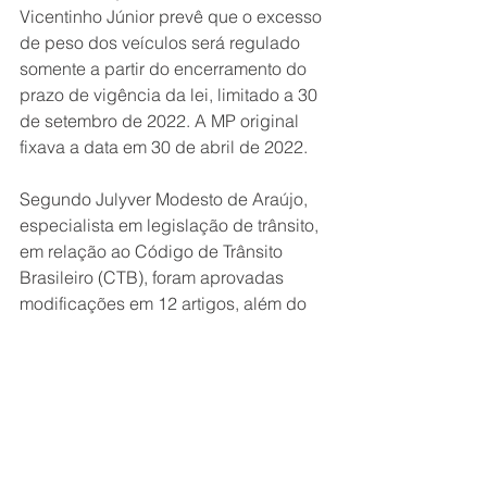
Vicentinho Júnior prevê que o excesso 
de peso dos veículos será regulado 
somente a partir do encerramento do 
prazo de vigência da lei, limitado a 30 
de setembro de 2022. A MP original 
fixava a data em 30 de abril de 2022.
Segundo Julyver Modesto de Araújo, 
especialista em legislação de trânsito, 
em relação ao Código de Trânsito 
Brasileiro (CTB), foram aprovadas 
modificações em 12 artigos, além do 
Anexo I. “Pelo texto aprovado, terão 
vigência na data de publicação da 
nova Lei, as alterações da Lei n. 
7.408/85, da Lei n. 10.209/01, e as 
modificações dos artigos 131, 271 e 
282 do CTB. As regras de prescrição 
do julgamento de recursos de trânsito 