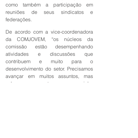
como também a participação em 
reuniões de seus sindicatos e 
federações.
De acordo com a vice-coordenadora 
da COMJOVEM, “os núcleos da 
comissão estão desempenhando 
atividades e discussões que 
contribuem e muito para o 
desenvolvimento do setor. Precisamos 
avançar em muitos assuntos, mas 
sabemos que estamos no caminho 
para continuar o 
trabalho
 de relevância 
da COMJOVEM ao longo desses mais 
de 15 anos”, destacou Joyce Bessa.