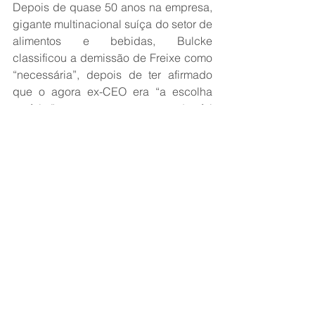
Depois de quase 50 anos na empresa, 
gigante multinacional suíça do setor de 
alimentos e bebidas, Bulcke 
classificou a demissão de Freixe como 
“necessária”, depois de ter afirmado 
que o agora ex-CEO era “a escolha 
perfeita” para o posto, quando foi 
anunciado no cargo, no ano passado.
O escândalo envolvendo Freixe levou 
Bulcke para o centro da crise de 
governança da Nestlé, o que gerou 
críticas de investidores e acionistas da 
companhia. O substituto de Bulcke na 
presidência do Conselho de 
Administração é Pablo Isa, que 
assumiu o cargo no dia 1º de outubro.