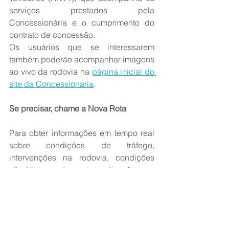
serviços prestados pela 
Concessionária e o cumprimento do 
contrato de concessão.
Os usuários que se interessarem 
também poderão acompanhar imagens 
ao vivo da rodovia na 
página inicial do 
site da Concessionaria
.
Se precisar, chame a Nova Rota
Para obter informações em tempo real 
sobre condições de tráfego, 
intervenções na rodovia, condições 
climáticas, entre outras situações no 
trecho sob concessão da BR-163, entre 
em contato com a Concessionária 
Nova Rota do Oeste pelo 0800 065 
0163, que agora também funciona no 