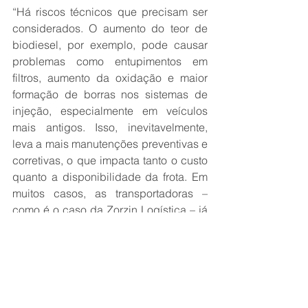
“Há riscos técnicos que precisam ser 
considerados. O aumento do teor de 
biodiesel, por exemplo, pode causar 
problemas como entupimentos em 
filtros, aumento da oxidação e maior 
formação de borras nos sistemas de 
injeção, especialmente em veículos 
mais antigos. Isso, inevitavelmente, 
leva a mais manutenções preventivas e 
corretivas, o que impacta tanto o custo 
quanto a disponibilidade da frota. Em 
muitos casos, as transportadoras – 
como é o caso da Zorzin Logística – já 
têm recorrido ao uso de bactericidas 
nos tanques de combustíveis dos 
caminhões para evitar a contaminação 
por combustíveis inapropriados. Por 
isso, é fundamental que o setor seja 