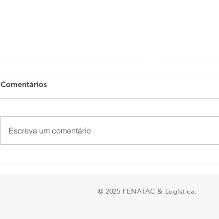
Comentários
Escreva um comentário
O piso mínimo do frete tem
TNS Summit
lado positivo?
encontro em
brasileira s
© 2025 FENATAC & Logística.
entra na de