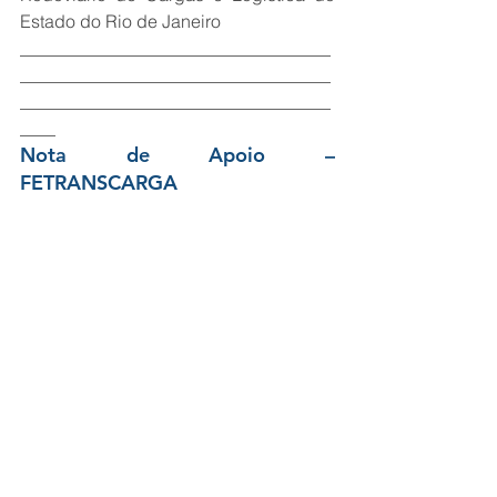
Estado do Rio de Janeiro
___________________________________
___________________________________
___________________________________
____
Nota de Apoio – 
FETRANSCARGA
(Roubo de cargas e impunidade)
A FETRANSCARGA – Federação do 
Transporte de Cargas do Estado do Rio 
de Janeiro, entidade representativa do 
empresariado do Transporte Rodoviário 
de Cargas (TRC) neste estado, também 
em nome dos Sindicatos filiados à 
entidade – SINDICARGA, SULCARJ, 
SETCANF, SINTRANSPORTES e SETC, 
vem declarar, publicamente, integral 