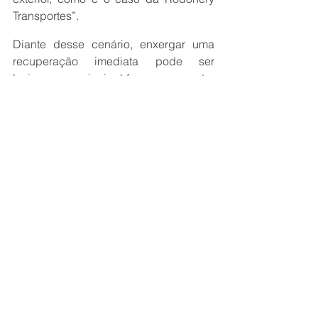
Transportes”.
Diante desse cenário, enxergar uma 
recuperação imediata pode ser 
leviano, e o principal foco para manter 
os negócios firmes no mercado é 
apostar no comprometimento com o 
cliente para não frustrar suas 
expectativas e viver um dia de cada 
vez acompanhando o setor e se 
adaptando às suas exigências.
“Como sabemos, quem dita a regra é a 
lei da oferta e da demanda. Não há 
uma válvula de escape, uma vez que 
são diversos fatores que podem 
prejudicar ou alavancar o cenário 
mundial. Isso passa por questões 
cambiais, conflitos entre nações e 