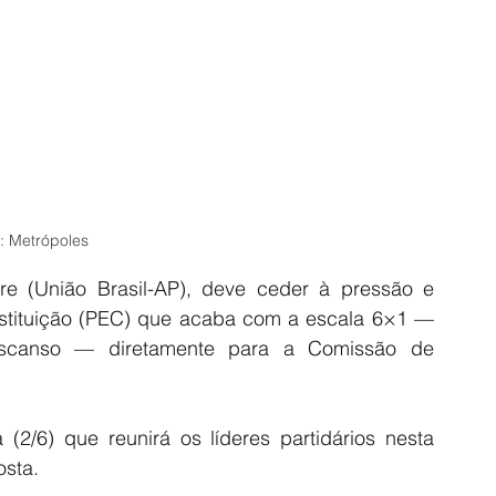
: Metrópoles
re
 (União Brasil-AP), deve ceder à pressão e 
tituição (PEC) que acaba com a
 escala 6×1
 — 
scanso — diretamente para a Comissão de 
a (2/6) que 
reunirá os líderes partidários nesta 
osta
.