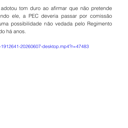
 ad
otou tom duro ao afirmar que não pretende 
undo ele, a PEC deveria passar por comissão 
uma possibilidade não vedada pelo Regimento 
do há anos.
ile-1912641-20260607-desktop.mp4?r=47483