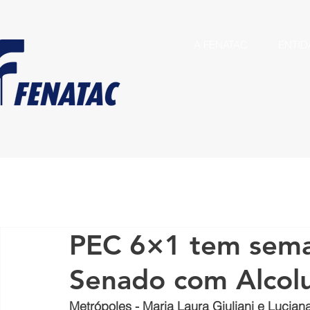
A FENATAC
ENTID
PEC 6×1 tem sema
Senado com Alcol
Metrópoles - Maria Laura Giuliani e Lucian