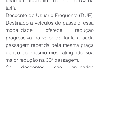
terão um desconto imediato de 5% na 
tarifa.
Desconto de Usuário Frequente (DUF): 
Destinado a veículos de passeio, essa 
modalidade oferece redução 
progressiva no valor da tarifa a cada 
passagem repetida pela mesma praça 
dentro do mesmo mês, atingindo sua 
maior redução na 30ª passagem.
Os descontos são aplicados 
automaticamente, sem a necessidade 
de cadastro adicional. Todas as 
operadoras de TAG são aceitas.
Ver tudo
Posts recentes