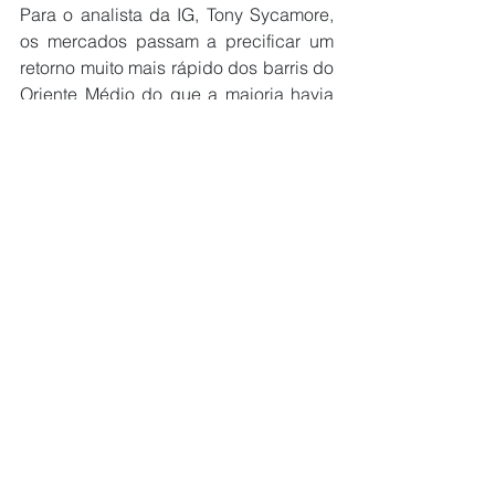
Para o analista da IG, Tony Sycamore, 
os mercados passam a precificar um 
retorno muito mais rápido dos barris do 
Oriente Médio do que a maioria havia 
previsto apenas duas semanas atrás.
Ver tudo
Posts recentes