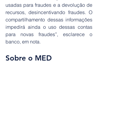
usadas para fraudes e a devolução de 
recursos, desincentivando fraudes. O 
compartilhamento dessas informações 
impedirá ainda o uso dessas contas 
para novas fraudes”, esclarece o 
banco, em nota. 
Sobre o MED 
Existente desde 2021, o Mecanismo 
Especial de Devolução só pode ser 
usado em caso comprovado de 
fraudes ou de erros operacionais da 
instituição financeira. A ferramenta não 
pode ser usada para desacordos 
comerciais, casos entre terceiros de 
boa-fé e envio de Pix para a pessoa 
errada por erro do próprio usuário 