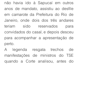
não havia ido à Sapucaí em outros 
anos de mandato, assistiu ao desfile 
em camarote da Prefeitura do Rio de 
Janeiro, onde dois dos três andares 
teriam sido reservados para 
convidados do casal, e depois desceu 
para acompanhar a apresentação de 
perto.
A legenda resgata trechos de 
manifestações de ministros do TSE 
quando a Corte analisou, antes do 
Carnaval
, ações que pediam a 
suspensão do desfile e foram 
rejeitadas em caráter liminar.
O documento ressalta declarações dos 
ministros
 André Mendonça
 e 
Cármen 
Lúcia
 sobre o risco de “excessos e 
abusos” no uso de recursos públicos 
em homenagem a pré-candidato em 