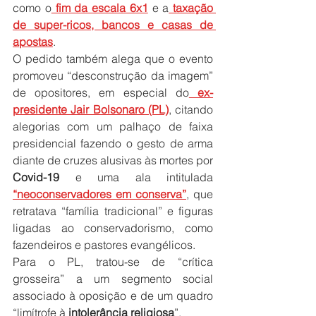
como o
 fim da escala 6x1
 e a
 taxação 
de super-ricos, bancos e casas de 
apostas
.
O pedido também alega que o evento 
promoveu “desconstrução da imagem” 
de opositores, em especial do
 ex-
presidente Jair Bolsonaro (PL)
, citando 
alegorias com um palhaço de faixa 
presidencial fazendo o gesto de arma 
diante de cruzes alusivas às mortes por 
Covid-19
 e uma ala intitulada 
“neoconservadores em conserva”
, que 
retratava “família tradicional” e figuras 
ligadas ao conservadorismo, como 
fazendeiros e pastores evangélicos.
Para o PL, tratou-se de “crítica 
grosseira” a um segmento social 
associado à oposição e de um quadro 
“limítrofe à
 intolerância religiosa
”.