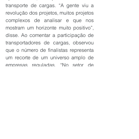
transporte de cargas. “A gente viu a 
revolução dos projetos, muitos projetos 
complexos de analisar e que nos 
mostram um horizonte muito positivo”, 
disse. Ao comentar a participação de 
transportadores de cargas, observou 
que o número de finalistas representa 
um recorte de um universo amplo de 
empresas reguladas. “No setor de 
cargas, nós temos nove representantes 
aqui num universo de mais de 700 mil 
transportadores”, afirmou. “Quem está 
aqui pode ter certeza que já é um 
vencedor.”
A premiação contemplou projetos 
desenvolvidos em diferentes regiões 
do país e avaliados a partir de critérios 
técnicos definidos pela ANTT, com 