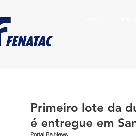
A FENATAC
ENTID
Primeiro lote da d
é entregue em San
Portal Be News