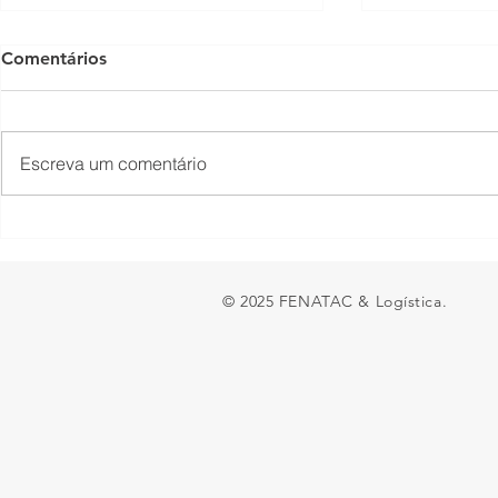
Comentários
Escreva um comentário
Presidente Lula acaba de
Fechamento
sancionar a MP do Frete
fronteira en
Argentina 
© 2025 FENATAC & Logística.
ao transpor
e preocupa
brasileiras