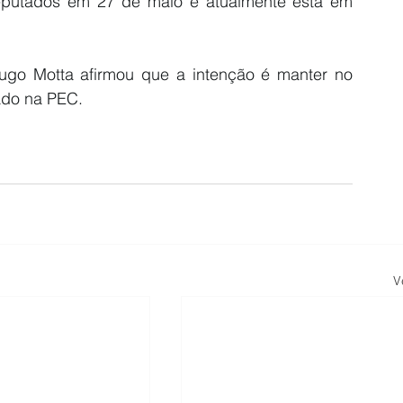
eputados
 em 27 de maio e atualmente está em 
go Motta afirmou que a intenção é manter no 
vado na PEC.
V