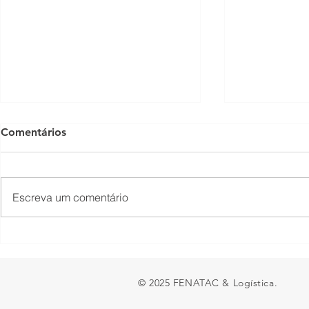
Comentários
Escreva um comentário
Presidente Lula acaba de
Fechamento
sancionar a MP do Frete
fronteira en
Argentina 
© 2025 FENATAC & Logística.
ao transpor
e preocupa