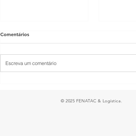
Comentários
Escreva um comentário
O piso mínimo do frete tem
TNS Summit
lado positivo?
encontro em
brasileira s
© 2025 FENATAC & Logística.
entra na de