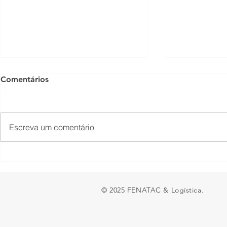
Comentários
Escreva um comentário
O piso mínimo do frete tem
TNS Summit
lado positivo?
encontro em
brasileira s
© 2025 FENATAC & Logística.
entra na de